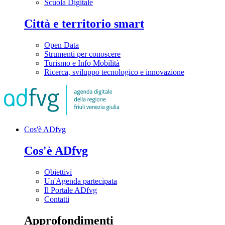
Scuola Digitale
Città e territorio smart
Open Data
Strumenti per conoscere
Turismo e Info Mobilità
Ricerca, sviluppo tecnologico e innovazione
Cos'è ADfvg
Cos'è ADfvg
Obiettivi
Un'Agenda partecipata
Il Portale ADfvg
Contatti
Approfondimenti