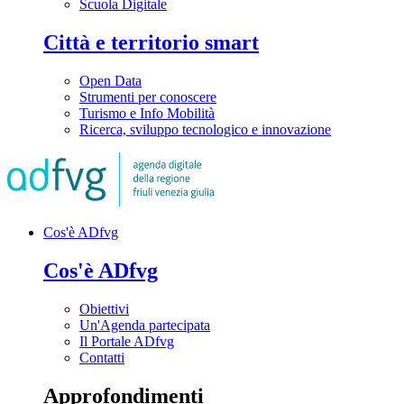
Scuola Digitale
Città e territorio smart
Open Data
Strumenti per conoscere
Turismo e Info Mobilità
Ricerca, sviluppo tecnologico e innovazione
Cos'è ADfvg
Cos'è ADfvg
Obiettivi
Un'Agenda partecipata
Il Portale ADfvg
Contatti
Approfondimenti