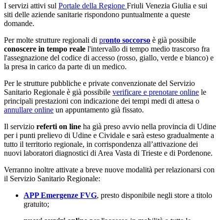
I servizi attivi sul
Portale della Regione
Friuli Venezia Giulia e sui
siti delle aziende sanitarie rispondono puntualmente a queste
domande.
Per molte strutture regionali di
pr
onto soccorso
è già possibile
conoscere in tempo reale
l'intervallo di tempo medio trascorso fra
l'assegnazione del codice di accesso (rosso, giallo, verde e bianco) e
la presa in carico da parte di un medico.
Per le strutture pubbliche e private convenzionate del Servizio
Sanitario Regionale è già possibile
verificare e prenotare online
le
principali prestazioni con indicazione dei tempi medi di attesa o
annullare online
un appuntamento già fissato.
Il servizio
referti on line
ha già preso avvio nella provincia di Udine
per i punti prelievo di Udine e Cividale e sarà esteso gradualmente a
tutto il territorio regionale, in corrispondenza all’attivazione dei
nuovi laboratori diagnostici di Area Vasta di Trieste e di Pordenone.
Verranno inoltre attivate a breve nuove modalità per relazionarsi con
il Servizio Sanitario Regionale:
APP Emergenze FVG
, presto disponibile negli store a titolo
gratuito;