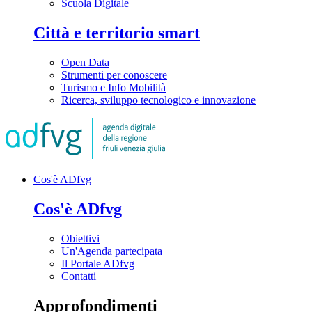
Scuola Digitale
Città e territorio smart
Open Data
Strumenti per conoscere
Turismo e Info Mobilità
Ricerca, sviluppo tecnologico e innovazione
Cos'è ADfvg
Cos'è ADfvg
Obiettivi
Un'Agenda partecipata
Il Portale ADfvg
Contatti
Approfondimenti