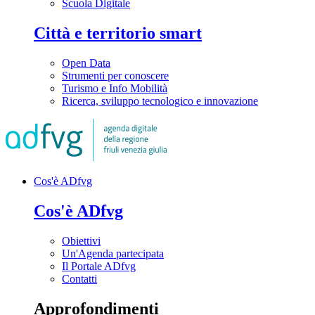
Scuola Digitale
Città e territorio smart
Open Data
Strumenti per conoscere
Turismo e Info Mobilità
Ricerca, sviluppo tecnologico e innovazione
Cos'è ADfvg
Cos'è ADfvg
Obiettivi
Un'Agenda partecipata
Il Portale ADfvg
Contatti
Approfondimenti