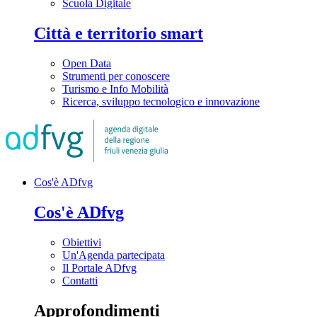
Scuola Digitale
Città e territorio smart
Open Data
Strumenti per conoscere
Turismo e Info Mobilità
Ricerca, sviluppo tecnologico e innovazione
Cos'è ADfvg
Cos'è ADfvg
Obiettivi
Un'Agenda partecipata
Il Portale ADfvg
Contatti
Approfondimenti