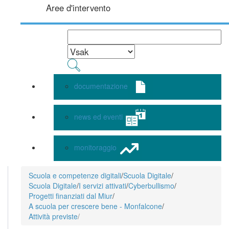
Aree d'intervento
documentazione
news ed eventi
monitoraggio
Scuola e competenze digitali
/
Scuola Digitale
/
Scuola Digitale
/
I servizi attivati
/
Cyberbullismo
/
Progetti finanziati dal Miur
/
A scuola per crescere bene - Monfalcone
/
Attività previste
/