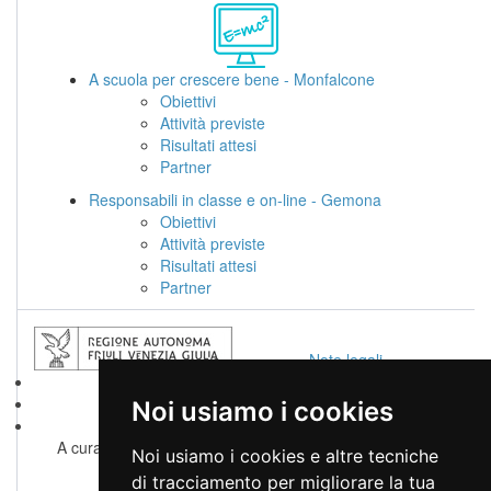
A scuola per crescere bene - Monfalcone
Obiettivi
Attività previste
Risultati attesi
Partner
Responsabili in classe e on-line - Gemona
Obiettivi
Attività previste
Risultati attesi
Partner
Note legali
Privacy
Accessibilità
Noi usiamo i cookies
Cambio preferenze cookie
A cura di
servizio sistemi informativi, digitalizzazione ed e-
Noi usiamo i cookies e altre tecniche
government
di tracciamento per migliorare la tua