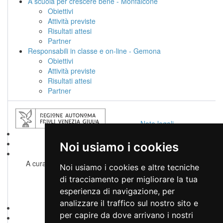
A scuola per crescere bene - Monfalcone
Obiettivi
Attività previste
Risultati attesi
Partner
Responsabili in classe e on-line - Gemona
Obiettivi
Attività previste
Risultati attesi
Partner
Note legali
Privacy
Accessibilità
Noi usiamo i cookies
Cambio preferenze cookie
A cura di
servizio sistemi informativi, digitalizzazione ed e-
Noi usiamo i cookies e altre tecniche
government
di tracciamento per migliorare la tua
Realizzato da
esperienza di navigazione, per
analizzare il traffico sul nostro sito e
Note legali
per capire da dove arrivano i nostri
Privacy