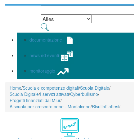
documentazione
news ed eventi
monitoraggio
Home
/
Scuola e competenze digitali
/
Scuola Digitale
/
Scuola Digitale
/
I servizi attivati
/
Cyberbullismo
/
Progetti finanziati dal Miur
/
A scuola per crescere bene - Monfalcone
/
Risultati attesi
/