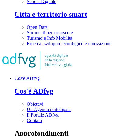
Scuola Digitale
Città e territorio smart
Open Data
Strumenti per conoscere
Turismo e Info Mobilità
Ricerca, sviluppo tecnologico e innovazione
Cos'è ADfvg
Cos'è ADfvg
Obiettivi
Un'Agenda partecipata
Il Portale ADfvg
Contatti
Approfondimenti