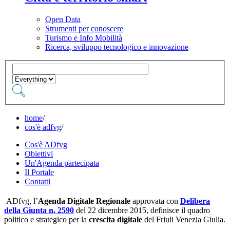
Open Data
Strumenti per conoscere
Turismo e Info Mobilità
Ricerca, sviluppo tecnologico e innovazione
home
/
cos'è adfvg
/
Cos'è ADfvg
Obiettivi
Un'Agenda partecipata
Il Portale
Contatti
ADfvg, l’
Agenda Digitale Regionale
approvata con
Delibera
della Giunta n. 2590
del 22 dicembre 2015, definisce il quadro
politico e strategico per la
crescita digitale
del Friuli Venezia Giulia.