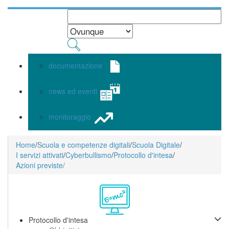
documentazione
news ed eventi
monitoraggio
Home
/
Scuola e competenze digitali
/
Scuola Digitale
/
I servizi attivati
/
Cyberbullismo
/
Protocollo d'intesa
/
Azioni previste
/
Protocollo d'intesa